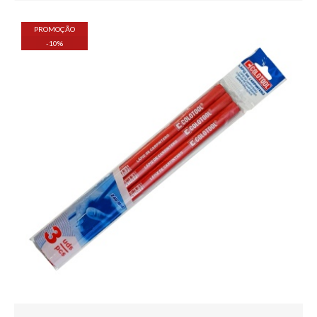
PROMOÇÃO
-
10
%