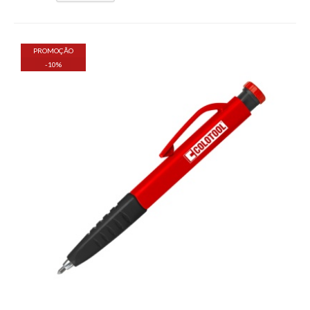
PROMOÇÃO
-
10
%