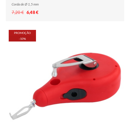
Corda de Ø 1,5 mm
7,20 €
6,48 €
PROMOÇÃO
-
10
%