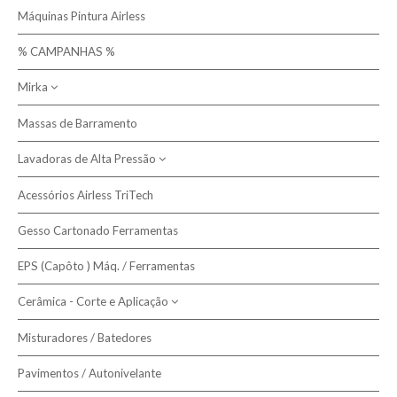
Catálogos
Máquinas Pintura Airless
% CAMPANHAS %
Contactos
Mirka
Sobre nós
Massas de Barramento
Máquinas de Lixar Mirka
Lavadoras de Alta Pressão
Aspiradores Mirka
Pesquisar
Abrasivos Mirka
Acessórios Airless TriTech
Bricolagem
Acessórios Mirka
Gesso Cartonado Ferramentas
Semi-Profissional
Bateria
EPS (Capôto ) Máq. / Ferramentas
Profissionais
Cerâmica - Corte e Aplicação
Profissionais - Água Quente
Misturadores / Batedores
Cortadoras de Cerâmica
Combustão
Pavimentos / Autonivelante
Ventosas