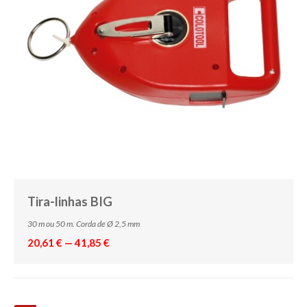
Tira-linhas BIG
30 m ou 50 m. Corda de Ø 2,5 mm
20,61 € — 41,85 €