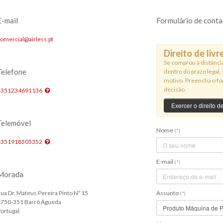
E-mail
Formulário de conta
omercial@airless.pt
Direito de liv
Se comprou à distância
Telefone
dentro do prazo legal
motivo. Preencha o fo
decisão.
+351234691136
Exercer o direito d
Telemóvel
Nome
(*)
+351918505352
E-mail
(*)
Morada
ua Dr. Mateus Pereira Pinto Nº 15
Assunto
(*)
3750-351 Barrô Águeda
ortugal