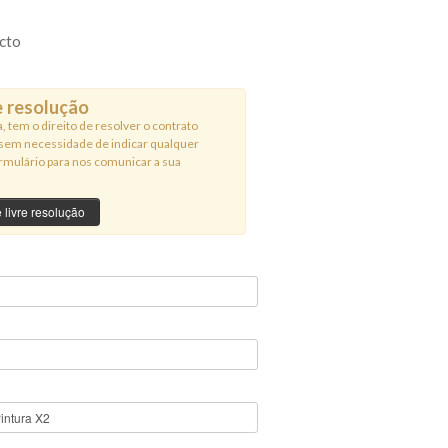
cto
re resolução
, tem o direito de resolver o contrato
, sem necessidade de indicar qualquer
rmulário para nos comunicar a sua
e livre resolução