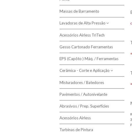
Massas de Barramento
Máquinas de Lixar Mirka
Lavadoras de Alta Pressão
Aspiradores Mirka
c
Abrasivos Mirka
Acessórios Airless TriTech
Bricolagem
Acessórios Mirka
Gesso Cartonado Ferramentas
Semi-Profissional
Bateria
EPS (Capôto ) Máq. / Ferramentas
Profissionais
Cerâmica - Corte e Aplicação
Profissionais - Água Quente
Misturadores / Batedores
Cortadoras de Cerâmica
Combustão
Pavimentos / Autonivelante
Ventosas
Mesas de trabalho e carro
Abrasivos / Prep. Superfícies
transportador
R
Acessórios Airless
Espátulas
P
Turbinas de Pintura
Limpeza e Rejunte