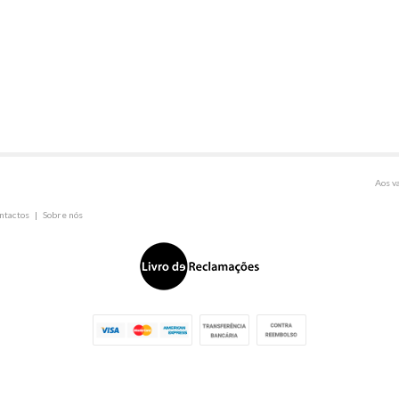
Aos v
ntactos
|
Sobre nós