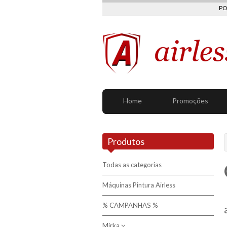
PO
Home
Promoções
Produtos
Todas as categorias
Máquinas Pintura Airless
% CAMPANHAS %
Mirka