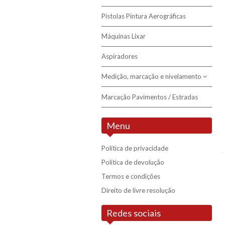
Pistolas Pintura Aerográficas
Joelheiras
Nivelamento
Máquinas Lixar
Alicates e Tenazes
Aspiradores
Brocas diamantadas
Medição, marcação e nivelamento
Ferramentas de Corte e Desbaste
Marcação Pavimentos / Estradas
Nivelamento Laser
Medição Laser
Menu
Medição Manual
Política de privacidade
Marcação
Política de devolução
Nivelamento Manual
Termos e condições
Direito de livre resolução
Redes sociais